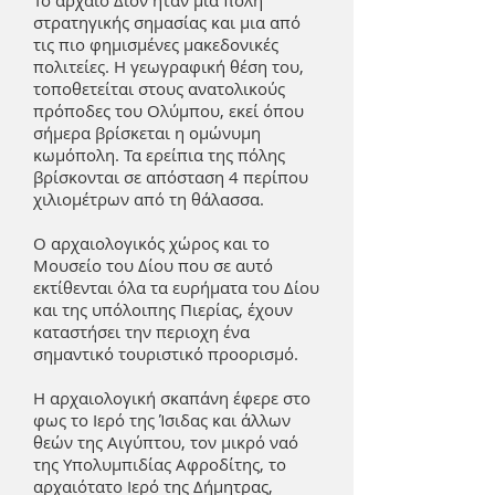
Το αρχαίο Δίον ήταν μια πόλη
στρατηγικής σημασίας και μια από
τις πιο φημισμένες μακεδονικές
πολιτείες. Η γεωγραφική θέση του,
τοποθετείται στους ανατολικούς
πρόποδες του Ολύμπου, εκεί όπου
σήμερα βρίσκεται η ομώνυμη
κωμόπολη. Τα ερείπια της πόλης
βρίσκονται σε απόσταση 4 περίπου
χιλιομέτρων από τη θάλασσα.
O αρχαιολογικός χώρος και το
Μουσείο του Δίου που σε αυτό
εκτίθενται όλα τα ευρήματα του Δίου
και της υπόλοιπης Πιερίας, έχουν
καταστήσει την περιοχη ένα
σημαντικό τουριστικό προορισμό.
Η αρχαιολογική σκαπάνη έφερε στο
φως το Ιερό της Ίσιδας και άλλων
θεών της Αιγύπτου, τον μικρό ναό
της Υπολυμπιδίας Αφροδίτης, το
αρχαιότατο Ιερό της Δήμητρας,